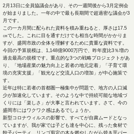
2月13日に全員協議会があり、その一週間後から3月定例会
が始まりました。一年の中で最も長期間で超過密な議会が3
月です。
この一カ月間に配られた資料を積み重ねると、厚さは17.5
㎝でした。これに目を通すだけでも相当な時間がかかりま
すが、盛岡市政の全体を理解するために貴重な資料です。
今回の予算規模は、1,148億9000万円で、昨年度比3％増の
過去最高の規模です。重点的な3つの戦略プロジェクトがあ
り、「地場産業の魅力向上と若者の地元定着」「子育て環
境の充実支援」「観光など交流人口の増加」が中心施策で
す。
近年は特に若者の首都圏一極集中が問題で、地方の人口減
少が加速化しています。そのような中で持続可能な地域づ
くりには「楽しさ」が大事と言われています。さて、今の
盛岡市にはワクワク感はあるでしょうか。
新型コロナウィルスの影響で、すべてが自粛ムードとなっ
ていますが、我が家では子ども達を中心に、残った食材で
餃子パーティ、リンゴ剪定の木を燃やしながら焼き芋パー